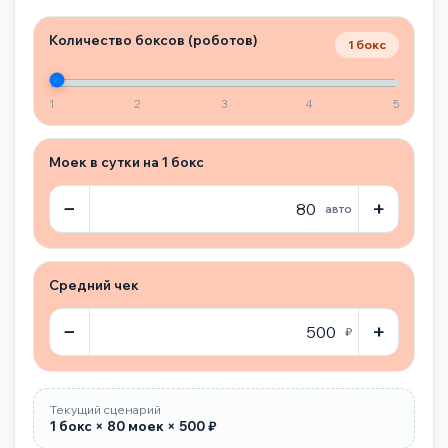
Количество боксов (роботов)
1 бокс
1
2
3
4
5
Моек в сутки на 1 бокс
−
+
авто
Средний чек
−
+
₽
Текущий сценарий
1 бокс × 80 моек × 500 ₽