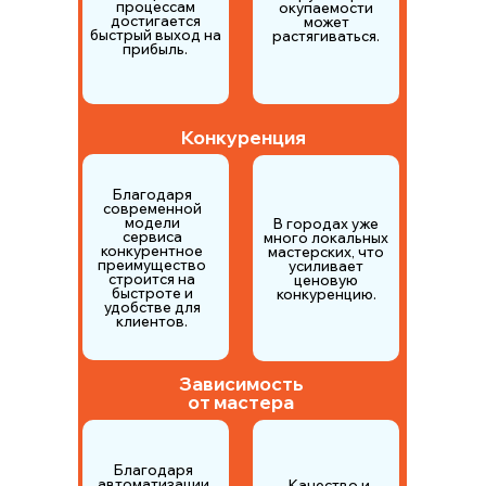
процессам
окупаемости
достигается
может
быстрый выход на
растягиваться.
прибыль.
Конкуренция
Благодаря
современной
модели
В городах уже
сервиса
много локальных
конкурентное
мастерских, что
преимущество
усиливает
строится на
ценовую
быстроте и
конкуренцию.
удобстве для
клиентов.
Зависимость
от мастера
Благодаря
автоматизации
Качество и