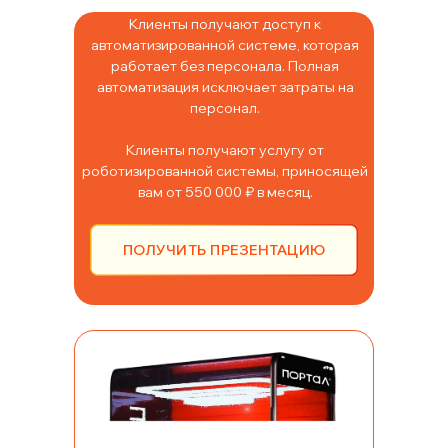
Клиенты получают доступ к
автоматизированной системе, которая
работает без персонала. Полная
автоматизация исключает затраты на
персонал.
Клиенты получают услугу от
роботизированной системы, приносящей
вам от 550 000 ₽ в месяц.
ПОЛУЧИТЬ ПРЕЗЕНТАЦИЮ