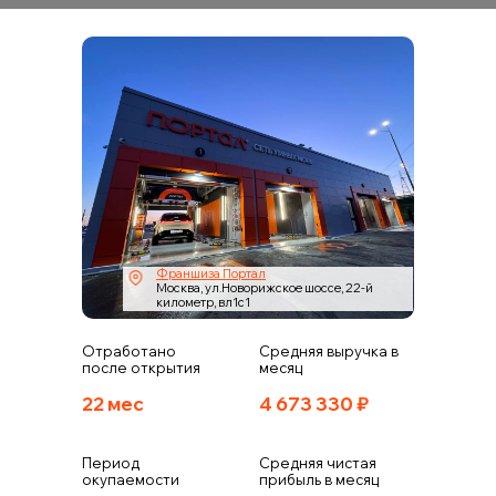
Франшиза Портал
Москва, ул.Новорижское шоссе, 22-й
километр, вл1с1
Отработано
Средняя выручка в
после открытия
месяц
22 мес
4 673 330
₽
Период
Средняя чистая
окупаемости
прибыль в месяц