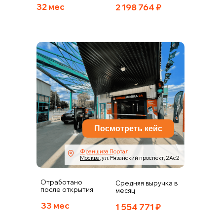
32 мес
2 198 764
₽
Посмотреть кейс
Франшиза
П
ортал
Москва
,
ул. Рязанский проспект, 2Ас2
Отработано
Средняя выручка в
после открытия
месяц
33 мес
1 554 771
₽