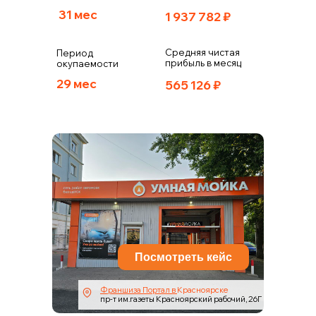
31 мес
1 937 782
₽
Средняя чистая
Период
прибыль в месяц
окупаемости
29 мес
565 126
₽
Посмотреть кейс
Франшиза Портал в
Красноярске
пр-т им.газеты Красноярский рабочий, 26Г