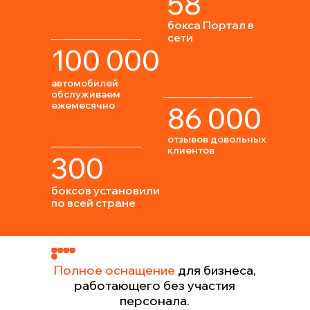
58
бокса Портал в
сети
100 000
автомобилей
обслуживаем
ежемесячно
86 000
отзывов довольных
клиентов
300
боксов установили
по всей стране
Полное оснащение
для бизнеса,
работающего без участия
персонала.