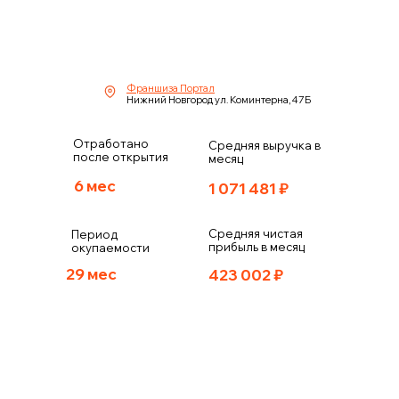
Франшиза Портал
Нижний Новгород ул. Коминтерна, 47Б
Отработано
Средняя выручка в
после открытия
месяц
6 мес
1 071 481
₽
Средняя чистая
Период
прибыль в месяц
окупаемости
29 мес
423 002
₽