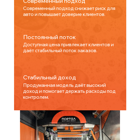
Современный подход
Современный подход снижает риск для
авто и повышает доверие клиентов.
Постоянный поток
Доступная цена привлекает клиентов и
даёт стабильный поток заказов.
Стабильный доход
Продуманная модель даёт высокий
доход и помогает держать расходы под
контролем.