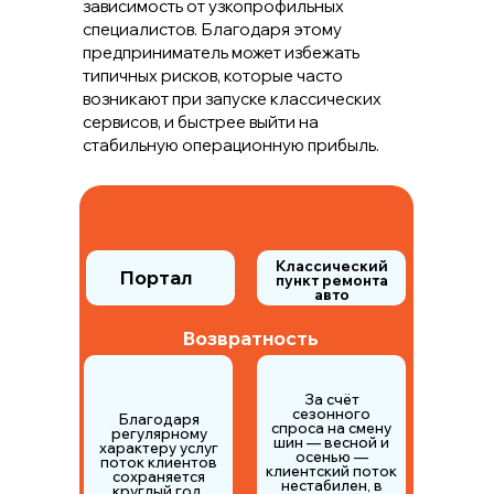
зависимость от узкопрофильных
специалистов. Благодаря этому
предприниматель может избежать
типичных рисков, которые часто
возникают при запуске классических
сервисов, и быстрее выйти на
стабильную операционную прибыль.
Классический
Портал
пункт ремонта
авто
Возвратность
За счёт
сезонного
Благодаря
спроса на смену
регулярному
шин — весной и
характеру услуг
осенью —
поток клиентов
клиентский поток
сохраняется
нестабилен, в
круглый год.