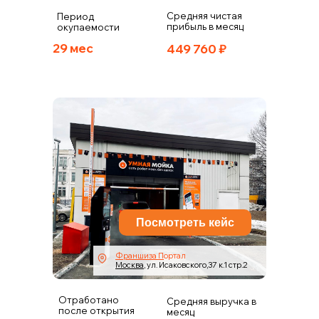
Средняя чистая
Период
прибыль в месяц
окупаемости
29 мес
449 760 ₽
Посмотреть кейс
Франшиза П
ортал
Москва
, ул.
Исаковского,37 к.1 стр.2
Отработано
Средняя выручка в
после открытия
месяц