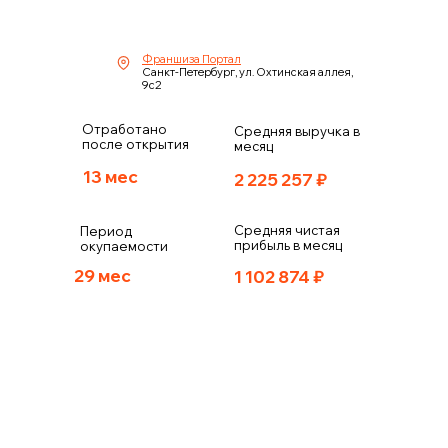
Франшиза Портал
Санкт-Петербург, ул. Охтинская аллея,
9с2
Отработано
Средняя выручка в
после открытия
месяц
13 мес
2 225 257
₽
Средняя чистая
Период
прибыль в месяц
окупаемости
29 мес
1 102 874
₽