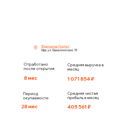
Франшиза Портал
Уфа, ул. Бакалинская, 15
Отработано
Средняя выручка в
после открытия
месяц
8 мес
1 071 854
₽
Средняя чистая
Период
прибыль в месяц
окупаемости
28 мес
405 561
₽