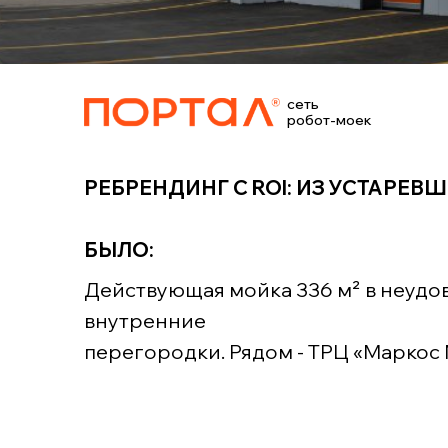
РОБОТ-МОЙКА
«ПОРТАЛ»
сеть
робот-моек
МОСКВА, УЛ. ПРИШВИНА, ВЛ2А
РЕБРЕНДИНГ С ROI: ИЗ УСТАРЕВШ
БЫЛО:
Действующая мойка 336 м² в неудо
внутренние
перегородки. Рядом - ТРЦ «Маркос 