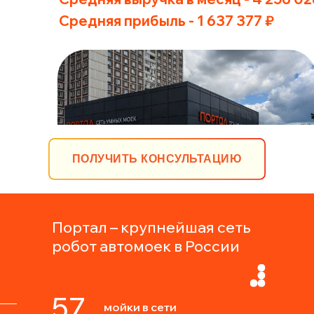
Средняя прибыль - 1 637 377 ₽
ПОЛУЧИТЬ КОНСУЛЬТАЦИЮ
Портал – крупнейшая сеть
робот автомоек в России
57
мойки в сети