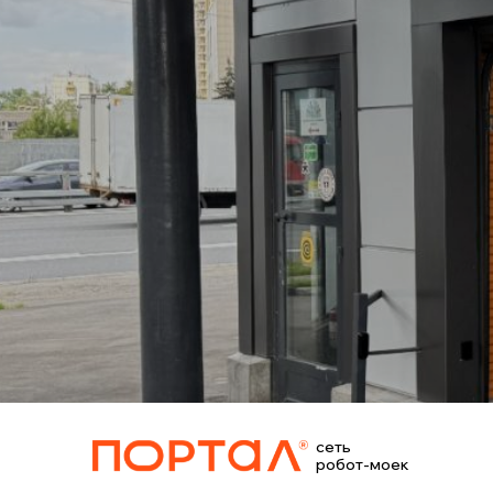
сеть
РОБОТ-МОЙКА
«ПОРТАЛ»
робот-моек