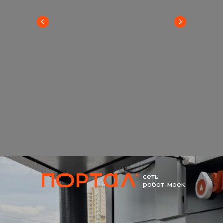
сеть
робот-моек