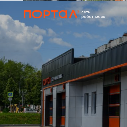
сеть
робот-моек